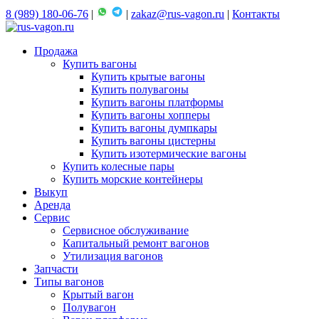
8 (989) 180-06-76
|
|
zakaz@rus-vagon.ru
|
Контакты
Продажа
Купить вагоны
Купить крытые вагоны
Купить полувагоны
Купить вагоны платформы
Купить вагоны хопперы
Купить вагоны думпкары
Купить вагоны цистерны
Купить изотермические вагоны
Купить колесные пары
Купить морские контейнеры
Выкуп
Аренда
Сервис
Сервисное обслуживание
Капитальный ремонт вагонов
Утилизация вагонов
Запчасти
Типы вагонов
Крытый вагон
Полувагон