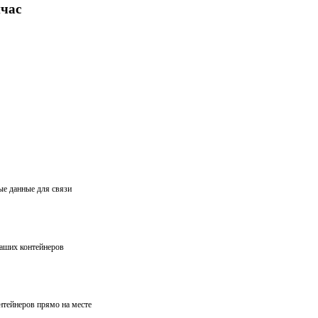
йчас
ые данные для связи
ваших контейнеров
нтейнеров прямо на месте