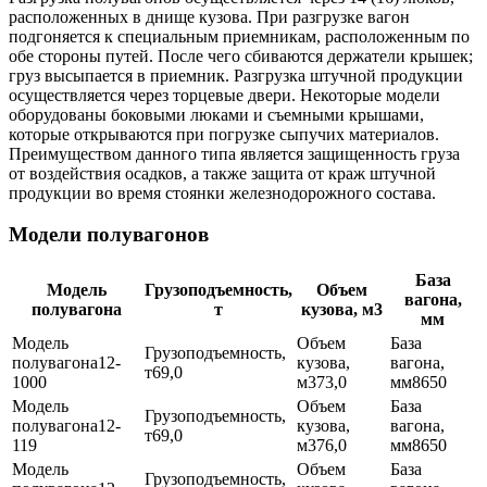
расположенных в днище кузова. При разгрузке вагон
подгоняется к специальным приемникам, расположенным по
обе стороны путей. После чего сбиваются держатели крышек;
груз высыпается в приемник. Разгрузка штучной продукции
осуществляется через торцевые двери. Некоторые модели
оборудованы боковыми люками и съемными крышами,
которые открываются при погрузке сыпучих материалов.
Преимуществом данного типа является защищенность груза
от воздействия осадков, а также защита от краж штучной
продукции во время стоянки железнодорожного состава.
Модели полувагонов
База
Модель
Грузоподъемность,
Объем
вагона,
полувагона
т
кузова, м3
мм
12-
69,0
1000
73,0
8650
12-
69,0
119
76,0
8650