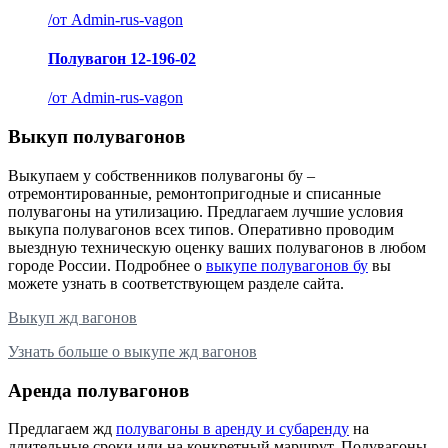
/
от Admin-rus-vagon
Полувагон 12-196-02
/
от Admin-rus-vagon
Выкуп полувагонов
Выкупаем у собственников полувагоны бу –
отремонтированные, ремонтопригодные и списанные
полувагоны на утилизацию. Предлагаем лучшие условия
выкупа полувагонов всех типов. Оперативно проводим
выездную техническую оценку ваших полувагонов в любом
городе России. Подробнее о
выкупе полувагонов бу
вы
можете узнать в соответствующем разделе сайта.
Выкуп жд вагонов
Узнать больше о выкупе жд вагонов
Аренда полувагонов
Предлагаем жд
полувагоны в аренду и субаренду
на
длительные сроки или на конкретный маршрут. Полувагоны,