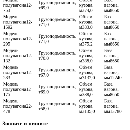
12-
69,0
753
74,0
8650
12-
71,0
1592
83,0
8650
12-
71,0
295
75,2
8650
12-
70,0
132
88,0
8650
12-
67,0
283
132,0
12240
12-
69,0
175
88,0
8650
22-
58,0
478
135,0
13780
Звоните и пишите