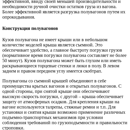
эффективной, ввиду своей меньшей производительности и
необходимости ручной очистки остатков груза из вагона.
Более эффективной является
разгрузка полувагонов путем их
опрокидывания.
Конструкция полувагонов
Кузов полувагона не имеет крыши или в небольшом
количестве моделей крыша является съемной. Это
обеспечивает удобство, а главное быстроту погрузки грузов
(нормативное время погрузки полувагона составляет не более
50 минут). Кузов полувагона может быть глухим или иметь
раскрывающиеся торцевые стенки и люки в полу. В левом
заднем и правом переднем углу имеется скобтрап.
Полувагоны со съемной крышей объединяют в себе
преимущества крытых вагонов и открытых полувагонов. С
одной стороны, при снятой крыше они обеспечивают
высокую скорость погрузки, с другой – крыша обеспечивает
защиту от атмосферных осадков. Для крепления крыши на
вагоне используются талрепы, стяжные ремни и т.п. Для
установки и снятия крыши возможно применение различных
подъемно-транспортных механизмов при условии
соблюдения требований по грузоподъемности и правильности
строповки.