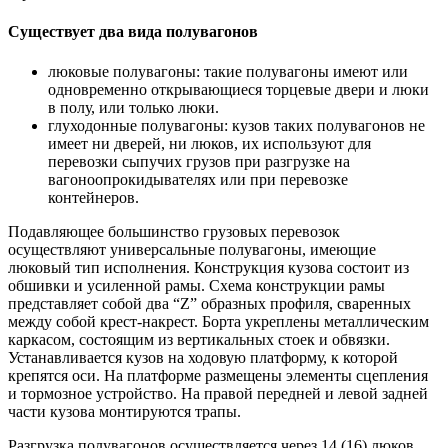
Существует два вида полувагонов
люковые полувагоны: такие полувагоны имеют или
одновременно открывающиеся торцевые двери и люки
в полу, или только люки.
глуходонные полувагоны: кузов таких полувагонов не
имеет ни дверей, ни люков, их используют для
перевозки сыпучих грузов при разгрузке на
вагоноопрокидывателях или при перевозке
контейнеров.
Подавляющее большинство грузовых перевозок
осуществляют универсальные полувагоны, имеющие
люковый тип исполнения. Конструкция кузова состоит из
обшивки и усиленной рамы. Схема конструкции рамы
представляет собой два “Z” образных профиля, сваренных
между собой крест-накрест. Борта укреплены металлическим
каркасом, состоящим из вертикальных стоек и обвязки.
Устанавливается кузов на ходовую платформу, к которой
крепятся оси. На платформе размещены элементы сцепления
и тормозное устройство. На правой передней и левой задней
части кузова монтируются трапы.
Разгрузка полувагонов осуществляется через 14 (16) люков,