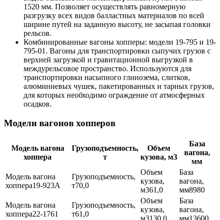
1520 мм. Позволяет осуществлять равномерную
разгрузку всех видов балластных материалов по всей
ширине путей на заданную высоту, не засыпая головки
рельсов.
Комбинированные вагоны хопперы: модели 19-795 и 19-
795-01. Вагоны для транспортировки сыпучих грузов с
верхней загрузкой и гравитационной выгрузкой в
междурельсовое пространство. Используются для
транспортировки насыпного глинозема, слитков,
алюминиевых чушек, пакетированных и тарных грузов,
для которых необходимо ограждение от атмосферных
осадков.
Модели вагонов хопперов
База
Модель вагона
Грузоподъемность,
Объем
вагона,
хоппера
т
кузова, м3
мм
19-923А
70,0
61,0
8980
22-1761
61,0
130,0
13600