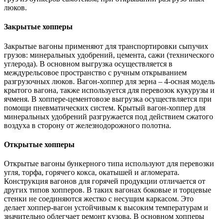
люков.
Закрытые хопперы
Закрытые вагоны применяют для транспортировки сыпучих
грузов: минеральных удобрений, цемента, сажи (технического
углерода). В основном выгрузка осуществляется в
междурельсовое пространство с ручным открыванием
разгрузочных люков. Вагон-хоппер для зерна – 4-осная модель
крытого вагона, также используется для перевозок кукурузы и
ячменя. В хоппере-цементовозе выгрузка осуществляется при
помощи пневматических систем. Крытый вагон-хоппер для
минеральных удобрений разгружается под действием сжатого
воздуха в сторону от железнодорожного полотна.
Открытые хопперы
Открытые вагоны бункерного типа используют для перевозки
угля, торфа, горячего кокса, окатышей и агломерата.
Конструкция вагонов для горячей продукции отличается от
других типов хопперов. В таких вагонах боковые и торцевые
стенки не соединяются жестко с несущим каркасом. Это
делает хоппер-вагон устойчивым к высоким температурам и
значительно облегчает ремонт кузова. В основном хопперы