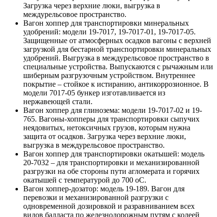
Загрузка через верхние люки, выгрузка в
междурельсовое пространство.
Вагон хоппер для транспортировки минеральных
удобрений: модели 19-7017, 19-7017-01, 19-7017-05.
Защищенные от атмосферных осадков вагоны с верхней
загрузкой для бестарной транспортировки минеральных
удобрений. Выгрузка в междурельсовое пространство в
специальные устройства. Выпускаются с рычажным или
шиберным разгрузочным устройством. Внутреннее
покрытие – стойкое к истиранию, антикоррозионное. В
модели 7017-05 бункер изготавливается из
нержавеющей стали.
Вагон хоппер для глинозема: модели 19-7017-02 и 19-
765. Вагоны-хопперы для транспортировки сыпучих
неядовитых, нетоксичных грузов, которым нужна
защита от осадков. Загрузка через верхние люки,
выгрузка в междурельсовое пространство.
Вагон хоппер для транспортировки окатышей: модель
20-7032 – для транспортировки и механизированной
разгрузки на обе стороны пути агломерата и горячих
окатышей с температурой до 700 оС.
Вагон хоппер-дозатор: модель 19-189. Вагон для
перевозки и механизированной разгрузки с
одновременной дозировкой и разравниванием всех
видов балласта по железнодорожным путям с колеей