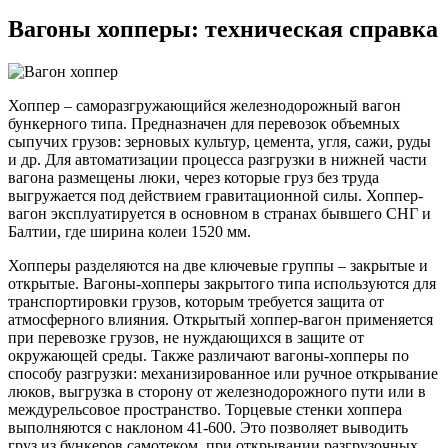
Вагоны хопперы: техническая справка
Хоппер – саморазгружающийся железнодорожный вагон
бункерного типа. Предназначен для перевозок объемных
сыпучих грузов: зерновых культур, цемента, угля, сажи, руды
и др. Для автоматизации процесса разгрузки в нижней части
вагона размещены люки, через которые груз без труда
выгружается под действием гравитационной силы. Хоппер-
вагон эксплуатируется в основном в странах бывшего СНГ и
Балтии, где ширина колеи 1520 мм.
Хопперы разделяются на две ключевые группы – закрытые и
открытые. Вагоны-хопперы закрытого типа используются для
транспортировки грузов, которым требуется защита от
атмосферного влияния. Открытый хоппер-вагон применяется
при перевозке грузов, не нуждающихся в защите от
окружающей среды. Также различают вагоны-хопперы по
способу разгрузки: механизированное или ручное открывание
люков, выгрузка в сторону от железнодорожного пути или в
междурельсовое пространство. Торцевые стенки хоппера
выполняются с наклоном 41-600. Это позволяет выводить
груз из бункеров самотеком, при открывании разгрузочных