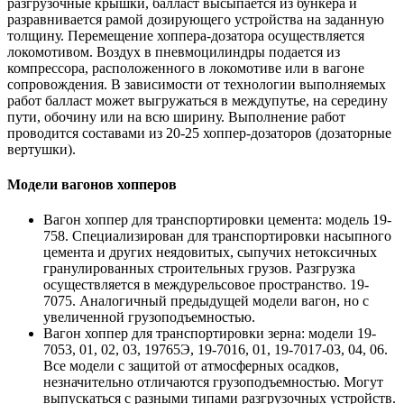
разгрузочные крышки, балласт высыпается из бункера и
разравнивается рамой дозирующего устройства на заданную
толщину. Перемещение хоппера-дозатора осуществляется
локомотивом. Воздух в пневмоцилиндры подается из
компрессора, расположенного в локомотиве или в вагоне
сопровождения. В зависимости от технологии выполняемых
работ балласт может выгружаться в междупутье, на середину
пути, обочину или на всю ширину. Выполнение работ
проводится составами из 20-25 хоппер-дозаторов (дозаторные
вертушки).
Модели вагонов хопперов
Вагон хоппер для транспортировки цемента: модель 19-
758. Специализирован для транспортировки насыпного
цемента и других неядовитых, сыпучих нетоксичных
гранулированных строительных грузов. Разгрузка
осуществляется в междурельсовое пространство. 19-
7075. Аналогичный предыдущей модели вагон, но с
увеличенной грузоподъемностью.
Вагон хоппер для транспортировки зерна: модели 19-
7053, 01, 02, 03, 19765Э, 19-7016, 01, 19-7017-03, 04, 06.
Все модели с защитой от атмосферных осадков,
незначительно отличаются грузоподъемностью. Могут
выпускаться с разными типами разгрузочных устройств.